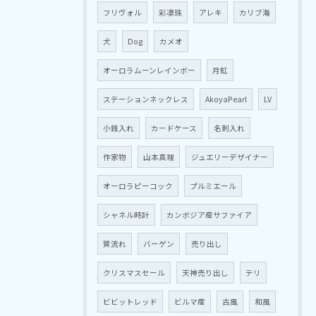
フリヴォル
彩凛珠
アレキ
カリブ海
犬
Dog
カメオ
オーロラムーンレインボー
月虹
ステーションネックレス
AkoyaPearl
LV
小銭入れ
カードケース
名刺入れ
作家物
山本真理
ジュエリーデザイナー
オーロラピーコック
プルミエール
シャネル時計
カンボジア産サファイア
質流れ
バーゲン
売り出し
クリスマスセール
天神売り出し
テリ
ビビットレッド
ビルマ産
古風
和風