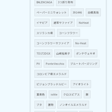
BALENCIAGA
3つ折り財布
ペーパーミニウォレット
391446
白蝶真珠
イヤピア
通常サファイア
NoHeat
スリランカ産
コーンフラワー
コーンフラワーサファイア
No-Heat
TD172DGX
山崎裕美子
ポンテヴェキオ
PV
Ponte Vecchio
ブルートパーズリング
コロンビア産エメラルド
ピジョンブラッドルビー
アイオライト
菫青色
iolite
クロスピアス
豚
ブタ
置物
ノンオイルエメラルド