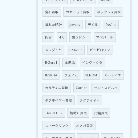
宝石買取
ガガミラノ買取
ネックレス買取
壊れた時計
jewelry
デビル
DeVille
円安
4℃
ヨンドシー
マベパール
メレダイヤ
L2.628.5
ビーゼロワン
B-Zero1
金無垢
インヴィクタ
INVICTA
ヴェノム
VENOM
カルティエ
カルティエ買取
Cartier
サントスガルベ
タグホイヤー買取
タグホイヤー
TAG HEUER
腕時計買取
指輪買取
スネークリング
オメガ買取