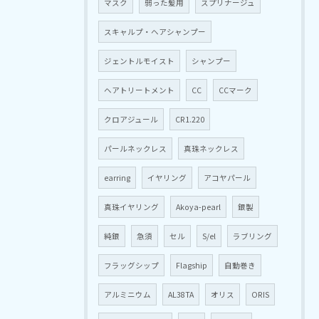
マスク
弱った髪用
スプリナージュ
スキャルプ・ヘアシャンプー
ジェントルモイスト
シャンプー
ヘアトリートメント
CC
CCマーク
クロアジュール
CR1.220
パールネックレス
真珠ネックレス
earring
イヤリング
アコヤパール
真珠イヤリング
Akoya-pearl
銀製
純銀
急須
セル
S/el
ラブリング
フラッグシップ
Flagship
自動巻き
アルミニウム
AL38TA
オリス
ORIS