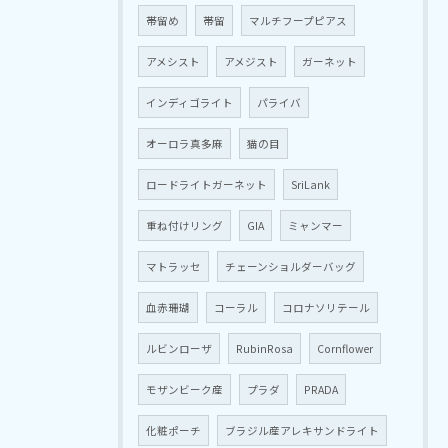
帯留め
帯留
マルチフープピアス
アメシスト
アメジスト
ガーネット
インディゴライト
パライバ
オーロラ真多麻
猫の目
ロードライトガーネット
SriLank
重ね付けリング
GIA
ミャンマー
マトラッセ
チェーンショルダーバッグ
血赤珊瑚
コーラル
コロナソリテール
ルビンローザ
RubinRosa
Cornflower
モザンビーク産
プラダ
PRADA
化粧ポーチ
ブラジル産アレキサンドライト