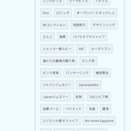
リングピアス
フープピアス
アトラス
Dior
C2リング
オープンハートネックレス
AKコレクション
池田啓子
デザインリング
さんご
翡翠
パパラチアサファイア
ミャンマー産ルビー
VAC
カーネリアン
海からの最後の贈り物
ピンク貝
ピンク真珠
パンサーリング
檜佐賢治
ジャパンジュエリー
Japanjewelry
Japanジュエリー
佐賀
コロンビア産
白蝶パール
ペリドット
糸島
唐津
スリランカ産サファイア
No-Heart Sapphire