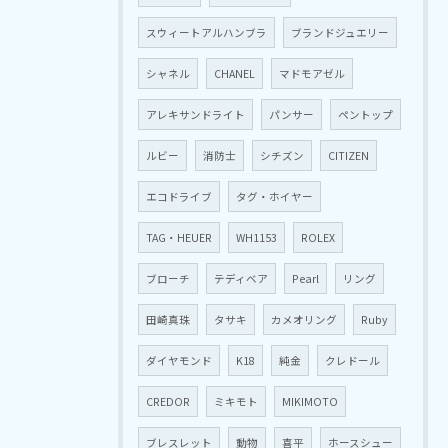
スウィートアルハンブラ
ブランドジュエリー
シャネル
CHANEL
マドモアゼル
アレキサンドライト
パンサー
ペントップ
ルビー
消防士
シチズン
CITIZEN
エコドライブ
タグ・ホイヤー
TAG・HEUER
WH1153
ROLEX
ブローチ
テディベア
Pearl
リング
田崎真珠
タサキ
カメオリング
Ruby
ダイヤモンド
K18
純金
クレドール
CREDOR
ミキモト
MIKIMOTO
ブレスレット
動物
喜平
ホースシュー