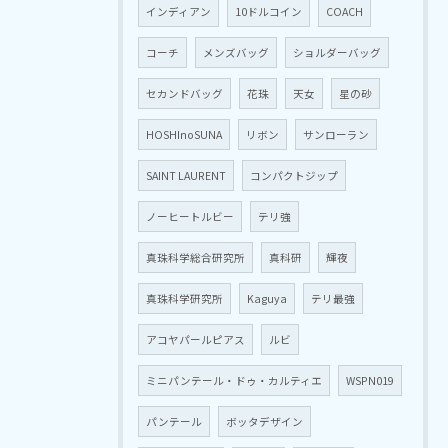
インディアン
10ドルコイン
COACH
コーチ
メンズバッグ
ショルダーバッグ
セカンドバッグ
花珠
天女
星の砂
HOSHInoSUNA
リボン
サンローラン
SAINT LAURENT
コンパクトジップ
ノーヒートルビー
テリ強
真珠科学総合研究所
真科研
輝夜
真珠科学研究所
Kaguya
テリ最強
アコヤパールピアス
ルビ
ミニパンテール・ドゥ・カルティエ
WSPN019
パンテール
ボッタデザイン