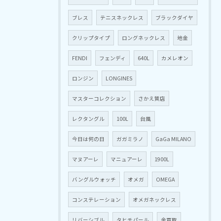
ブレス
テニスネックレス
ブラックダイヤ
クリップタイプ
ロングネックレス
地金
FENDI
フェンディ
640L
カメレオン
ロンジン
LONGINES
マスターコレクション
さかえ質店
レクタングル
100L
台風
今日は何の日
ガガミラノ
GaGa MILANO
マヌアーレ
マニュアーレ
1900L
バングルウォッチ
オメガ
OMEGA
コンステレーション
オメガネックレス
リバーシブル
タヒチパール
金買取