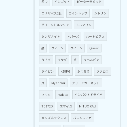
希少
インゴット
ピーターラビット
エリザベス2世
コイントップ
シトリン
グリーントルマリン
トルマリン
タンザナイト
トパーズ
ハートピアス
猫
クィーン
クイーン
Queen
うさぎ
ウサギ
兎
ラベルピン
タイピン
K18PG
ふくろう
フクロウ
梟
Myanmar
グリーンガーネット
マキタ
makita
インパクトドライバ
TD172D
エマイユ
MITUO KAJI
メンズネックレス
バレンシアガ