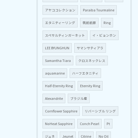
アヤココレクション
Paraiba Tourmaline
エタニティーリング
筑前前原
Ring
スペサルティンガーネット
イ・ビョンホン
LEE BYUNGHUN
サマンサティアラ
Samantha Tiara
クロスネックレス
aquamarine
ハーフエタニティ
Half-Eternity Ring
Eternity Ring
Alexandrite
ブラジル産
Cornflower Sapphire
リバーシブル リング
NoHeat Sapphire
Conch Pearl
Pt
ジュネ
Jeunet
Citrine
No Oil