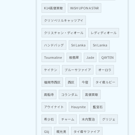
K14高価買取
WiSH UPON A STAR
クリソベリルキャッツアイ
クリスチャン・ディオール
レディディオール
ハンドバッグ
Sri Lanka
Sri Lanka
Tourmaline
板翡翠
Jade
QAYTEN
ケイテン
ブルーサファイア
オーロラ
福岡市西区
西区
今宿
タイ産ルビー
周船寺
コランダム
高価買取
アウイナイト
Hauynite
藍宝石
希少石
チャーム
木内賢治
グリジェ
Glij
梶光男
タイ産サファイア