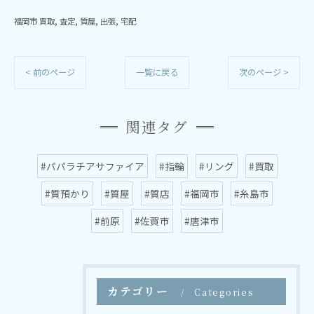
福岡市 買取
査定
質屋
出張
宅配
< 前のページ
一覧に戻る
次のページ >
関連タグ
#パパラチアサファイア
#指輪
#リング
#買取
#質預かり
#質屋
#質店
#福岡市
#糸島市
#前原
#佐賀市
#唐津市
カテゴリー
Categories