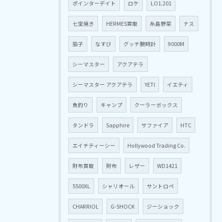
ポインターデイト
ロケ
LO1.201
七宝焼き
HERMES買取
糸島野菜
ナス
茄子
なすび
グッチ腕時計
9000M
シーマスター
アクアテラ
シーマスター アクアテラ
YETI
イエティ
魚釣り
キャンプ
クーラーボックス
タンドラ
Sapphire
サファイア
HTC
エイチティーシー
Hollywood Trading Co.
財布買取
財布
レザー
WD1421
5500XL
シャリオール
サントロペ
CHARRIOL
G-SHOCK
ジーショック