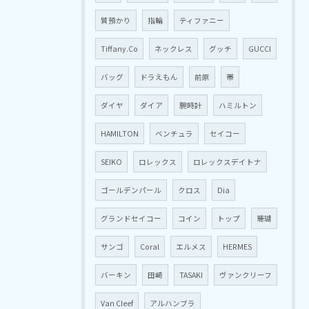
質預かり
指輪
ティファニー
Tiffany.Co
ネックレス
グッチ
GUCCI
バッグ
ドラえもん
前原
帯
ダイヤ
ダイア
腕時計
ハミルトン
HAMILTON
ベンチュラ
セイコー
SEIKO
ロレックス
ロレックスデイトナ
ゴールデンパール
クロス
Dia
グランドセイコー
コイン
トップ
珊瑚
サンゴ
Coral
エルメス
HERMES
バーキン
田崎
TASAKI
ヴァンクリーフ
Van Cleef
アルハンブラ