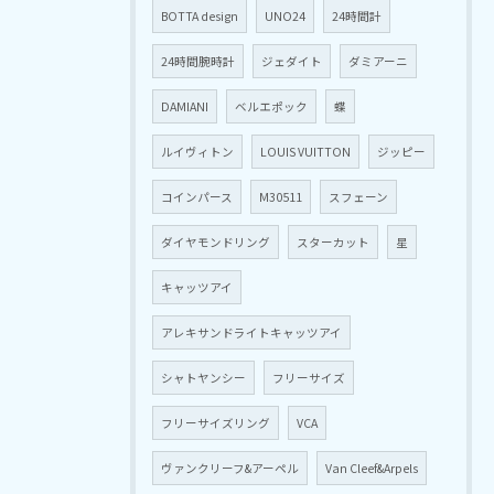
BOTTA design
UNO24
24時間計
24時間腕時計
ジェダイト
ダミアーニ
DAMIANI
ベルエポック
蝶
ルイヴィトン
LOUIS VUITTON
ジッピー
コインパース
M30511
スフェーン
ダイヤモンドリング
スターカット
星
キャッツアイ
アレキサンドライトキャッツアイ
シャトヤンシー
フリーサイズ
フリーサイズリング
VCA
ヴァンクリーフ&アーペル
Van Cleef&Arpels