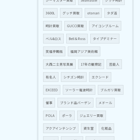
シーマスター買取
Seamaster
グッチ時計
3600L
グッチ買取
otonari
タダ活
時計買取
GUCCI買取
アイコンブルーム
ベル&ロス
Bell＆Ross
タイプデミナー
笑福亭鶴瓶
福岡アジア美術館
大西二士男写真展
17年の観察記
芸能人
有名人
シチズン時計
エクシード
EXCEED
ソーラー電波時計
ブルガリ買取
催事
ブランド品バーゲン
メドール
POLA
ポーラ
ジュエリー買取
アクアインテンシブ
資生堂
化粧品