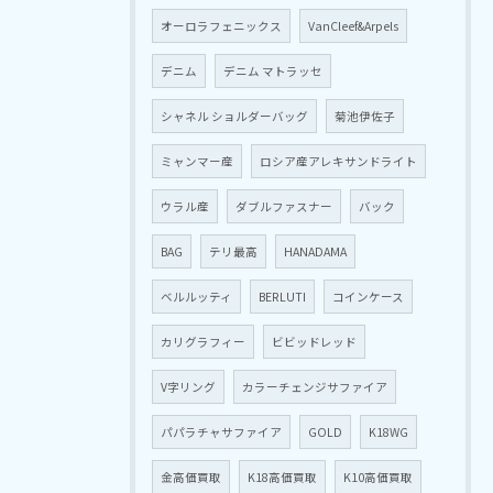
オーロラフェニックス
VanCleef&Arpels
デニム
デニム マトラッセ
シャネル ショルダーバッグ
菊池伊佐子
ミャンマー産
ロシア産アレキサンドライト
ウラル産
ダブルファスナー
バック
BAG
テリ最高
HANADAMA
ベルルッティ
BERLUTI
コインケース
カリグラフィー
ビビッドレッド
V字リング
カラーチェンジサファイア
パパラチャサファイア
GOLD
K18WG
金高価買取
K18高価買取
K10高価買取