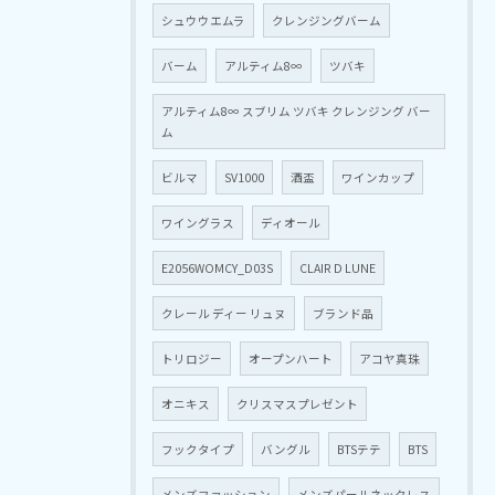
シュウウエムラ
クレンジングバーム
バーム
アルティム8∞
ツバキ
アルティム8∞ スブリム ツバキ クレンジング バー
ム
ビルマ
SV1000
酒盃
ワインカップ
ワイングラス
ディオール
E2056WOMCY_D03S
CLAIR D LUNE
クレール ディー リュヌ
ブランド品
トリロジー
オープンハート
アコヤ真珠
オニキス
クリスマスプレゼント
フックタイプ
バングル
BTSテテ
BTS
メンズファッション
メンズパールネックレス