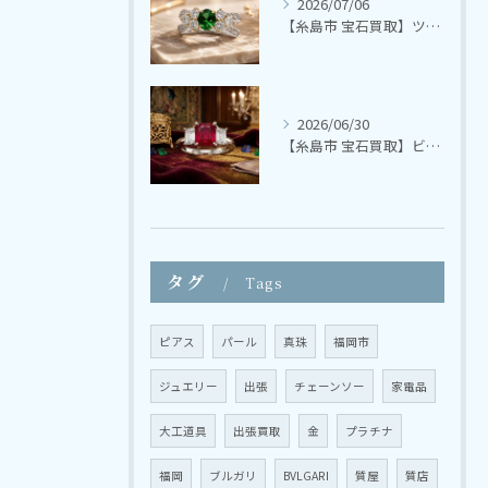
2026/07/06
【糸島市 宝石買取】ツァボライト ダイヤモンドリング【さかえ質店】
2026/06/30
【糸島市 宝石買取】ビルマ産ルビー ダイヤモンドリング【さかえ質店】
タグ
Tags
ピアス
パール
真珠
福岡市
ジュエリー
出張
チェーンソー
家電品
大工道具
出張買取
金
プラチナ
福岡
ブルガリ
BVLGARI
質屋
質店