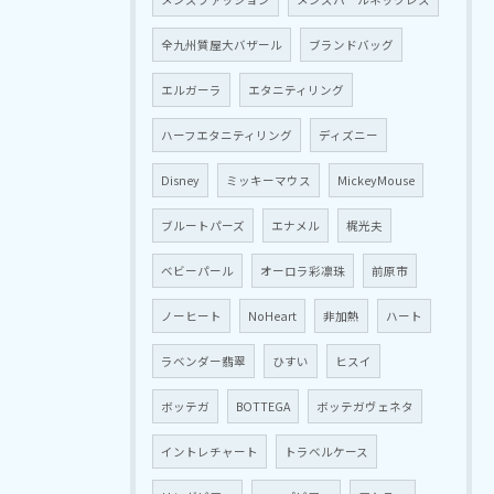
全九州質屋大バザール
ブランドバッグ
エルガーラ
エタニティリング
ハーフエタニティリング
ディズニー
Disney
ミッキーマウス
MickeyMouse
ブルートパーズ
エナメル
梶光夫
ベビーパール
オーロラ彩凛珠
前原市
ノーヒート
NoHeart
非加熱
ハート
ラベンダー翡翠
ひすい
ヒスイ
ボッテガ
BOTTEGA
ボッテガヴェネタ
イントレチャート
トラベルケース