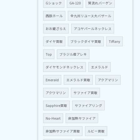
Gショック
GA-120
質流れバーゲン
西鉄ホール
全九州リユース大バザール
おお蔵ざらえ
アコヤパールネックレス
ダイヤ買取
ブラックダイヤ買取
Tiffany
Top
ブラジル産アレキ
ダイヤモンドネックレス
エメラルド
Emerald
エメラルド買取
アクアマリン
アクワマリン
サファイア買取
Sapphire買取
サファイアリング
No-Heart
非加熱サファイア
非加熱サファイア買取
ルビー買取