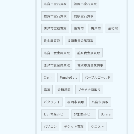
糸島市宝石買取
福岡市宝石買取
佐賀市宝石買取
前原宝石買取
唐津市宝石買取
佐賀市
唐津市
金相場
貴金属買取
福岡市貴金属買取
糸島市貴金属買取
前原貴金属買取
唐津市貴金属買取
佐賀市貴金属買取
Cierin
PurpleGold
パープルゴールド
紫凛
金相場尾
プラチナ買取り
バタフライ
福岡市 買取
糸島市 買取
ビルマ産ルビー
非加熱ルビー
Burma
パソコン
チケット買取
ウエスト