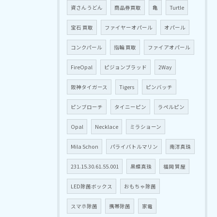
資さんうどん
商品券買取
亀
Turtle
宝石 買取
ファイヤーオパール
オパール
コンクパール
指輪 買取
ファイアオパール
FireOpal
ピジョンブラッド
2Way
阪神タイガース
Tigers
ピンバッチ
ピンブローチ
タイニーピン
ラペルピン
Opal
Necklace
ミラショーン
Mila Schon
パライバトルマリン
南洋真珠
231.15.30.61.55.001
黒蝶真珠
福岡 質屋
LED除菌ボックス
おもちゃ除菌
スマホ除菌
携帯除菌
家電