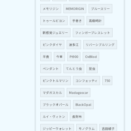
メモリジン
MEMORIGIN
ブルースリー
トゥールビヨン
手巻き
高級時計
新感覚ジュエリー
フィンガーブレスレット
ピンクダイヤ
波多江
リバーシブルリング
半貴
今重
Pt900
OxBllod
ペンダント
てんとう虫
昆虫
ピンクトルマリン
コンフェッティ
750
マダガスカル
Madagascar
ブラックオパール
BlackOpal
ルイ・ヴィトン
長財布
ジッピーウォレット
モノグラム
吉田綾子