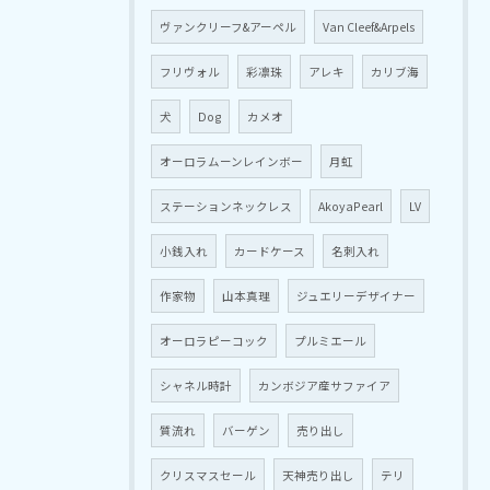
ヴァンクリーフ&アーペル
Van Cleef&Arpels
フリヴォル
彩凛珠
アレキ
カリブ海
犬
Dog
カメオ
オーロラムーンレインボー
月虹
ステーションネックレス
AkoyaPearl
LV
小銭入れ
カードケース
名刺入れ
作家物
山本真理
ジュエリーデザイナー
オーロラピーコック
プルミエール
シャネル時計
カンボジア産サファイア
質流れ
バーゲン
売り出し
クリスマスセール
天神売り出し
テリ