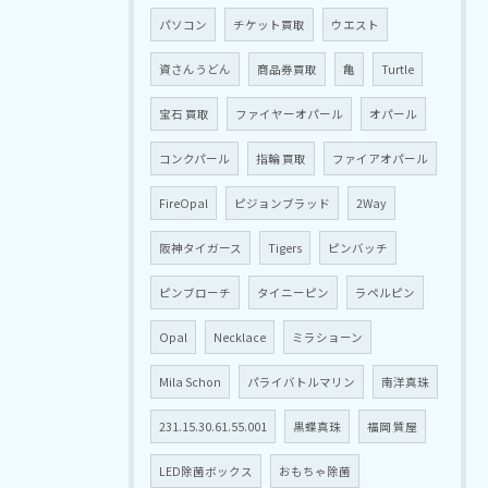
パソコン
チケット買取
ウエスト
資さんうどん
商品券買取
亀
Turtle
宝石 買取
ファイヤーオパール
オパール
コンクパール
指輪 買取
ファイアオパール
FireOpal
ピジョンブラッド
2Way
阪神タイガース
Tigers
ピンバッチ
ピンブローチ
タイニーピン
ラペルピン
Opal
Necklace
ミラショーン
Mila Schon
パライバトルマリン
南洋真珠
231.15.30.61.55.001
黒蝶真珠
福岡 質屋
LED除菌ボックス
おもちゃ除菌