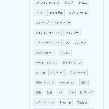
アクアインテンシブ
資生堂
化粧品
マスク
弱った髪用
スプリナージュ
スキャルプ・ヘアシャンプー
ジェントルモイスト
シャンプー
ヘアトリートメント
CC
CCマーク
クロアジュール
CR1.220
パールネックレス
真珠ネックレス
earring
イヤリング
アコヤパール
真珠イヤリング
Akoya-pearl
銀製
純銀
急須
セル
S/el
ラブリング
フラッグシップ
Flagship
自動巻き