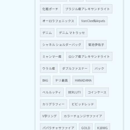
化粧ポーチ
ブラジル産アレキサンドライト
オーロラフェニックス
VanCleef&Arpels
デニム
デニム マトラッセ
シャネル ショルダーバッグ
菊池伊佐子
ミャンマー産
ロシア産アレキサンドライト
ウラル産
ダブルファスナー
バック
BAG
テリ最高
HANADAMA
ベルルッティ
BERLUTI
コインケース
カリグラフィー
ビビッドレッド
V字リング
カラーチェンジサファイア
パパラチャサファイア
GOLD
K18WG