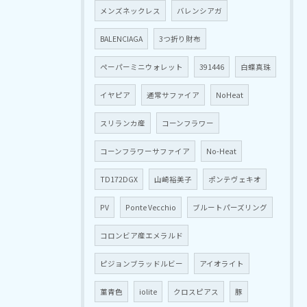
メンズネックレス
バレンシアガ
BALENCIAGA
3つ折り財布
ペーパーミニウォレット
391446
白蝶真珠
イヤピア
通常サファイア
NoHeat
スリランカ産
コーンフラワー
コーンフラワーサファイア
No-Heat
TD172DGX
山崎裕美子
ポンテヴェキオ
PV
Ponte Vecchio
ブルートパーズリング
コロンビア産エメラルド
ピジョンブラッドルビー
アイオライト
菫青色
iolite
クロスピアス
豚