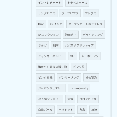
イントレチャート
トラベルケース
リングピアス
フープピアス
アトラス
Dior
C2リング
オープンハートネックレス
AKコレクション
池田啓子
デザインリング
さんご
翡翠
パパラチアサファイア
ミャンマー産ルビー
VAC
カーネリアン
海からの最後の贈り物
ピンク貝
ピンク真珠
パンサーリング
檜佐賢治
ジャパンジュエリー
Japanjewelry
Japanジュエリー
佐賀
コロンビア産
白蝶パール
ペリドット
糸島
唐津