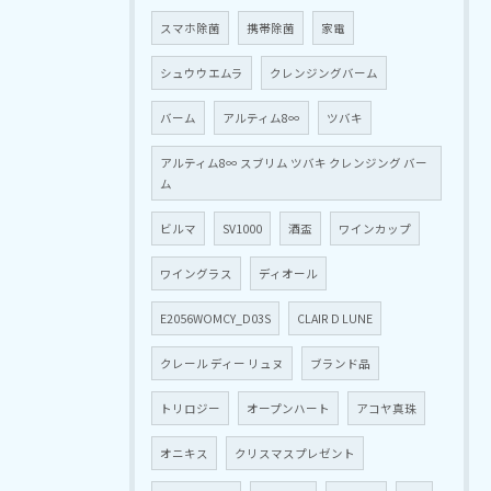
スマホ除菌
携帯除菌
家電
シュウウエムラ
クレンジングバーム
バーム
アルティム8∞
ツバキ
アルティム8∞ スブリム ツバキ クレンジング バー
ム
ビルマ
SV1000
酒盃
ワインカップ
ワイングラス
ディオール
E2056WOMCY_D03S
CLAIR D LUNE
クレール ディー リュヌ
ブランド品
トリロジー
オープンハート
アコヤ真珠
オニキス
クリスマスプレゼント