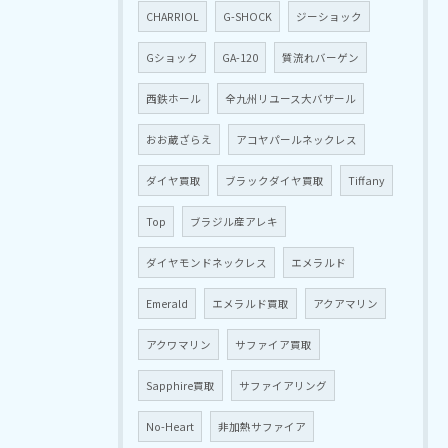
CHARRIOL
G-SHOCK
ジーショック
Gショック
GA-120
質流れバーゲン
西鉄ホール
全九州リユース大バザール
おお蔵ざらえ
アコヤパールネックレス
ダイヤ買取
ブラックダイヤ買取
Tiffany
Top
ブラジル産アレキ
ダイヤモンドネックレス
エメラルド
Emerald
エメラルド買取
アクアマリン
アクワマリン
サファイア買取
Sapphire買取
サファイアリング
No-Heart
非加熱サファイア