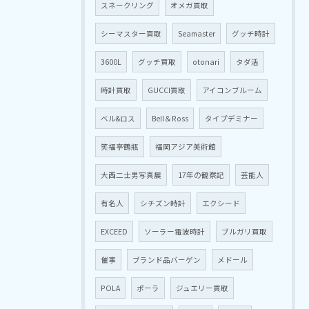
スネークリング
オメガ買取
シーマスター買取
Seamaster
グッチ時計
3600L
グッチ買取
otonari
タダ活
時計買取
GUCCI買取
アイコンブルーム
ベル&ロス
Bell＆Ross
タイプデミナー
笑福亭鶴瓶
福岡アジア美術館
大西二士男写真展
17年の観察記
芸能人
有名人
シチズン時計
エクシード
EXCEED
ソーラー電波時計
ブルガリ買取
催事
ブランド品バーゲン
メドール
POLA
ポーラ
ジュエリー買取