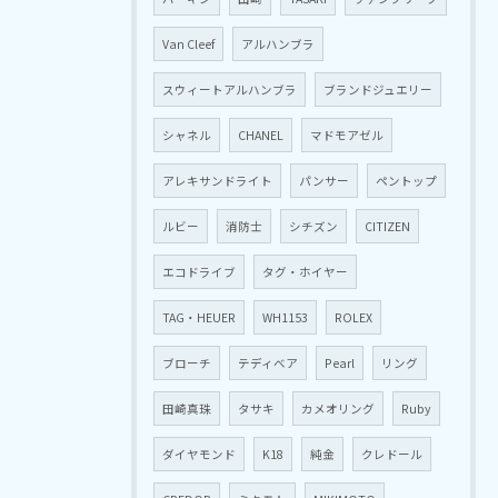
Van Cleef
アルハンブラ
スウィートアルハンブラ
ブランドジュエリー
シャネル
CHANEL
マドモアゼル
アレキサンドライト
パンサー
ペントップ
ルビー
消防士
シチズン
CITIZEN
エコドライブ
タグ・ホイヤー
TAG・HEUER
WH1153
ROLEX
ブローチ
テディベア
Pearl
リング
田崎真珠
タサキ
カメオリング
Ruby
ダイヤモンド
K18
純金
クレドール