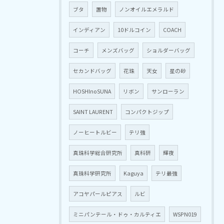
ブタ
置物
ノンオイルエメラルド
インディアン
10ドルコイン
COACH
コーチ
メンズバッグ
ショルダーバッグ
セカンドバッグ
花珠
天女
星の砂
HOSHInoSUNA
リボン
サンローラン
SAINT LAURENT
コンパクトジップ
ノーヒートルビー
テリ強
真珠科学総合研究所
真科研
輝夜
真珠科学研究所
Kaguya
テリ最強
アコヤパールピアス
ルビ
ミニパンテール・ドゥ・カルティエ
WSPN019