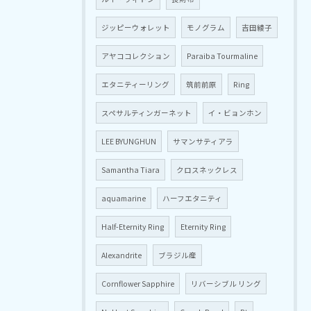
ジッピーウォレット
モノグラム
吉田綾子
アヤココレクション
Paraiba Tourmaline
エタニティーリング
筑前前原
Ring
スペサルティンガーネット
イ・ビョンホン
LEE BYUNGHUN
サマンサティアラ
Samantha Tiara
クロスネックレス
aquamarine
ハーフエタニティ
Half-Eternity Ring
Eternity Ring
Alexandrite
ブラジル産
Cornflower Sapphire
リバーシブル リング