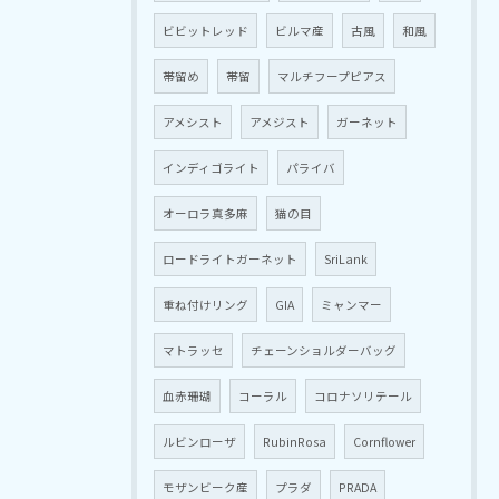
ビビットレッド
ビルマ産
古風
和風
帯留め
帯留
マルチフープピアス
アメシスト
アメジスト
ガーネット
インディゴライト
パライバ
オーロラ真多麻
猫の目
ロードライトガーネット
SriLank
重ね付けリング
GIA
ミャンマー
マトラッセ
チェーンショルダーバッグ
血赤珊瑚
コーラル
コロナソリテール
ルビンローザ
RubinRosa
Cornflower
モザンビーク産
プラダ
PRADA