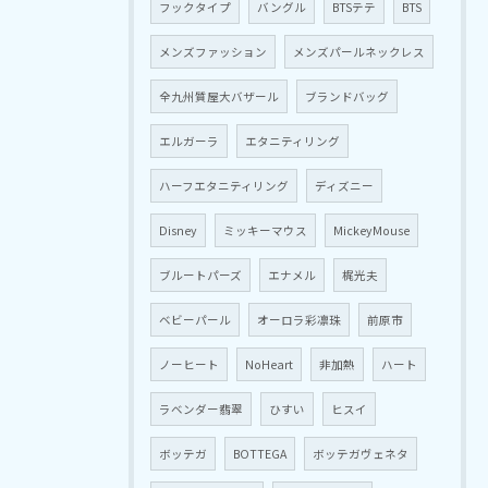
フックタイプ
バングル
BTSテテ
BTS
メンズファッション
メンズパールネックレス
全九州質屋大バザール
ブランドバッグ
エルガーラ
エタニティリング
ハーフエタニティリング
ディズニー
Disney
ミッキーマウス
MickeyMouse
ブルートパーズ
エナメル
梶光夫
ベビーパール
オーロラ彩凛珠
前原市
ノーヒート
NoHeart
非加熱
ハート
ラベンダー翡翠
ひすい
ヒスイ
ボッテガ
BOTTEGA
ボッテガヴェネタ