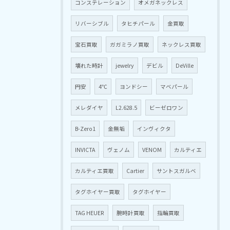
コンステレーション
オメガネックレス
リバーシブル
タヒチパール
金買取
宝石買取
ガガミラノ買取
ネックレス買取
壊れた時計
jewelry
デビル
DeVille
円安
4℃
ヨンドシー
マベパール
メレダイヤ
L2.628.5
ビーゼロワン
B-Zero1
金無垢
インヴィクタ
INVICTA
ヴェノム
VENOM
カルティエ
カルティエ買取
Cartier
サントスガルベ
タグホイヤー買取
タグホイヤー
TAG HEUER
腕時計買取
指輪買取