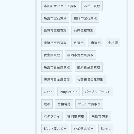
非加熱サファイア買取
ルビー買取
糸島市宝石買取
福岡市宝石買取
佐賀市宝石買取
前原宝石買取
唐津市宝石買取
佐賀市
唐津市
金相場
貴金属買取
福岡市貴金属買取
糸島市貴金属買取
前原貴金属買取
唐津市貴金属買取
佐賀市貴金属買取
Cierin
PurpleGold
パープルゴールド
紫凛
金相場尾
プラチナ買取り
バタフライ
福岡市 買取
糸島市 買取
ビルマ産ルビー
非加熱ルビー
Burma