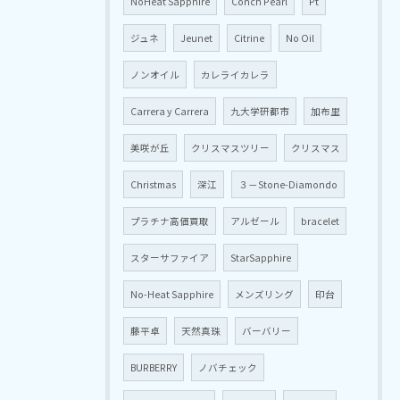
NoHeat Sapphire
Conch Pearl
Pt
ジュネ
Jeunet
Citrine
No Oil
ノンオイル
カレライカレラ
Carrera y Carrera
九大学研都市
加布里
美咲が丘
クリスマスツリー
クリスマス
Christmas
深江
３－Stone-Diamondo
プラチナ高価買取
アルゼール
bracelet
スターサファイア
StarSapphire
No-Heat Sapphire
メンズリング
印台
藤平卓
天然真珠
バーバリー
BURBERRY
ノバチェック