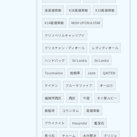
金高価買取
K18高価買取
K10高価買取
K14高価買取
WiSH UPON A STAR
クリソベリルキャッツアイ
クリスチャン・ディオール
レディディオール
ハンドバッグ
Sri Lanka
Sri Lanka
Tourmaline
板翡翠
Jade
QAYTEN
ケイテン
ブルーサファイア
オーロラ
福岡市西区
西区
今宿
タイ産ルビー
周船寺
コランダム
高価買取
アウイナイト
Hauynite
藍宝石
希少石
チャーム
木内賢治
グリジェ