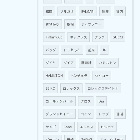
福岡
ブルガリ
BVLGARI
質屋
質店
質預かり
指輪
ティファニー
Tiffany.Co
ネックレス
グッチ
GUCCI
バッグ
ドラえもん
前原
帯
ダイヤ
ダイア
腕時計
ハミルトン
HAMILTON
ベンチュラ
セイコー
SEIKO
ロレックス
ロレックスデイトナ
ゴールデンパール
クロス
Dia
グランドセイコー
コイン
トップ
珊瑚
サンゴ
Coral
エルメス
HERMES
バーキン
田崎
TASAKI
ヴァンクリーフ