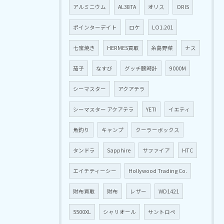
アルミニウム
AL38TA
オリス
ORIS
ポインターデイト
ロケ
LO1.201
七宝焼き
HERMES買取
糸島野菜
ナス
茄子
なすび
グッチ腕時計
9000M
シーマスター
アクアテラ
シーマスター アクアテラ
YETI
イエティ
魚釣り
キャンプ
クーラーボックス
タンドラ
Sapphire
サファイア
HTC
エイチティーシー
Hollywood Trading Co.
財布買取
財布
レザー
WD1421
5500XL
シャリオール
サントロペ