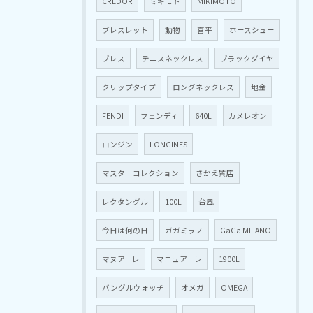
CREDOR
ミキモト
MIKIMOTO
ブレスレット
動物
喜平
ホースシュー
ブレス
テニスネックレス
ブラックダイヤ
クリップタイプ
ロングネックレス
地金
FENDI
フェンディ
640L
カメレオン
ロンジン
LONGINES
マスターコレクション
さかえ質店
レクタングル
100L
台風
今日は何の日
ガガミラノ
GaGa MILANO
マヌアーレ
マニュアーレ
1900L
バングルウォッチ
オメガ
OMEGA