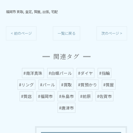
福岡市 買取
査定
質屋
出張
宅配
< 前のページ
一覧に戻る
次のページ >
関連タグ
#南洋真珠
#白蝶パール
#ダイヤ
#指輪
#リング
#パール
#買取
#質預かり
#質屋
#質店
#福岡市
#糸島市
#前原
#佐賀市
#唐津市