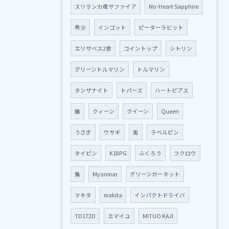
スリランカ産サファイア
No-Heart Sapphire
希少
インゴット
ピーターラビット
エリザベス2世
コイントップ
シトリン
グリーントルマリン
トルマリン
タンザナイト
トパーズ
ハートピアス
猫
クィーン
クイーン
Queen
うさぎ
ウサギ
兎
ラベルピン
タイピン
K18PG
ふくろう
フクロウ
梟
Myanmar
グリーンガーネット
マキタ
makita
インパクトドライバ
TD172D
エマイユ
MITUO KAJI