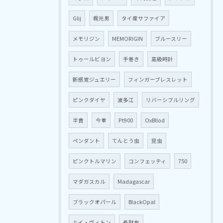
Glij
梶光男
タイ産サファイア
メモリジン
MEMORIGIN
ブルースリー
トゥールビヨン
手巻き
高級時計
新感覚ジュエリー
フィンガーブレスレット
ピンクダイヤ
波多江
リバーシブルリング
半貴
今重
Pt900
OxBllod
ペンダント
てんとう虫
昆虫
ピンクトルマリン
コンフェッティ
750
マダガスカル
Madagascar
ブラックオパール
BlackOpal
ルイ・ヴィトン
長財布