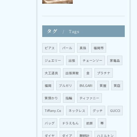
タグ
Tags
ピアス
パール
真珠
福岡市
ジュエリー
出張
チェーンソー
家電品
大工道具
出張買取
金
プラチナ
福岡
ブルガリ
BVLGARI
質屋
質店
質預かり
指輪
ティファニー
Tiffany.Co
ネックレス
グッチ
GUCCI
バッグ
ドラえもん
前原
帯
ダイヤ
ダイア
腕時計
ハミルトン