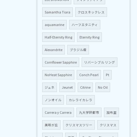
Samantha Tiara
クロスネックレス
aquamarine
ハーフエタニティ
Half-Eternity Ring
Eternity Ring
Alexandrite
ブラジル産
Cornflower Sapphire
リバーシブル リング
NoHeat Sapphire
Conch Pearl
Pt
ジュネ
Jeunet
Citrine
No Oil
ノンオイル
カレライカレラ
Carrera y Carrera
九大学研都市
加布里
美咲が丘
クリスマスツリー
クリスマス