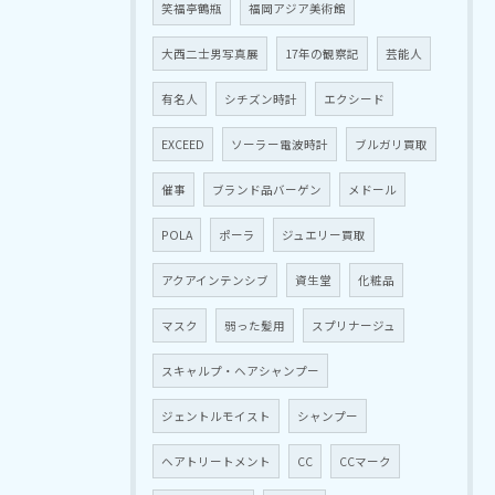
笑福亭鶴瓶
福岡アジア美術館
大西二士男写真展
17年の観察記
芸能人
有名人
シチズン時計
エクシード
EXCEED
ソーラー電波時計
ブルガリ買取
催事
ブランド品バーゲン
メドール
POLA
ポーラ
ジュエリー買取
アクアインテンシブ
資生堂
化粧品
マスク
弱った髪用
スプリナージュ
スキャルプ・ヘアシャンプー
ジェントルモイスト
シャンプー
ヘアトリートメント
CC
CCマーク