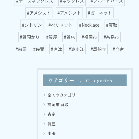
#テニスネックレス
#ネックレス
#ブルートパーズ
#アメシスト
#アメジスト
#ガーネット
#シトリン
#ペリドット
#Necklace
#買取
#質預かり
#質屋
#質店
#福岡市
#糸島市
#前原
#佐賀
#唐津
#波多江
#周船寺
#今宿
カテゴリー
Categories
全てのカテゴリー
福岡市 買取
査定
質屋
出張