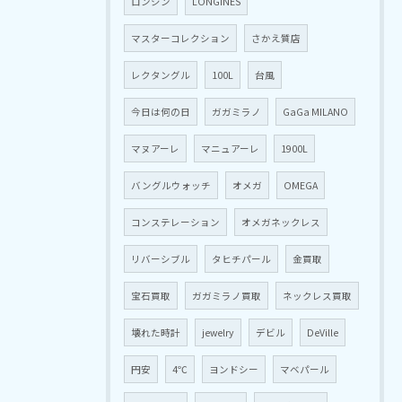
ロンジン
LONGINES
マスターコレクション
さかえ質店
レクタングル
100L
台風
今日は何の日
ガガミラノ
GaGa MILANO
マヌアーレ
マニュアーレ
1900L
バングルウォッチ
オメガ
OMEGA
コンステレーション
オメガネックレス
リバーシブル
タヒチパール
金買取
宝石買取
ガガミラノ買取
ネックレス買取
壊れた時計
jewelry
デビル
DeVille
円安
4℃
ヨンドシー
マベパール