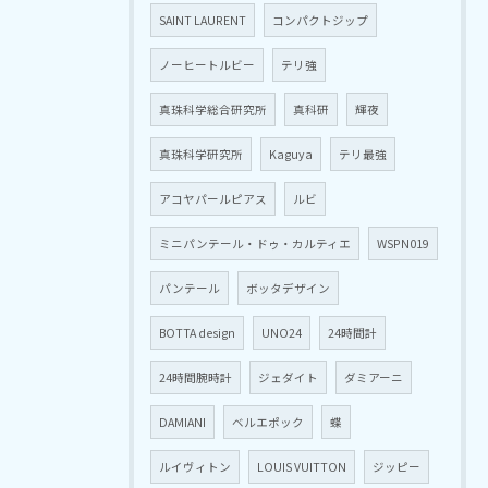
SAINT LAURENT
コンパクトジップ
ノーヒートルビー
テリ強
真珠科学総合研究所
真科研
輝夜
真珠科学研究所
Kaguya
テリ最強
アコヤパールピアス
ルビ
ミニパンテール・ドゥ・カルティエ
WSPN019
パンテール
ボッタデザイン
BOTTA design
UNO24
24時間計
24時間腕時計
ジェダイト
ダミアーニ
DAMIANI
ベルエポック
蝶
ルイヴィトン
LOUIS VUITTON
ジッピー