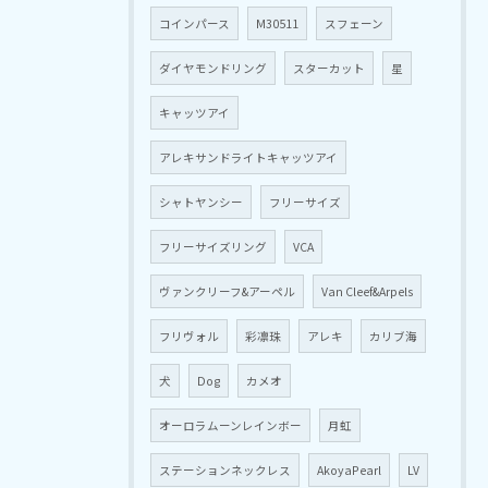
コインパース
M30511
スフェーン
ダイヤモンドリング
スターカット
星
キャッツアイ
アレキサンドライトキャッツアイ
シャトヤンシー
フリーサイズ
フリーサイズリング
VCA
ヴァンクリーフ&アーペル
Van Cleef&Arpels
フリヴォル
彩凛珠
アレキ
カリブ海
犬
Dog
カメオ
オーロラムーンレインボー
月虹
ステーションネックレス
AkoyaPearl
LV