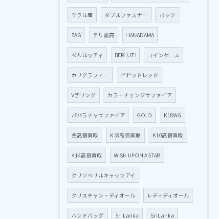
ウラル産
ダブルファスナー
バック
BAG
テリ最高
HANADAMA
ベルルッティ
BERLUTI
コインケース
カリグラフィー
ビビッドレッド
V字リング
カラーチェンジサファイア
パパラチャサファイア
GOLD
K18WG
金高価買取
K18高価買取
K10高価買取
K14高価買取
WiSH UPON A STAR
クリソベリルキャッツアイ
クリスチャン・ディオール
レディディオール
ハンドバッグ
Sri Lanka
Sri Lanka