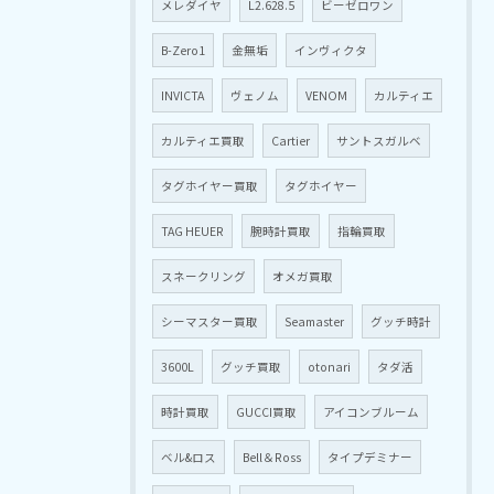
メレダイヤ
L2.628.5
ビーゼロワン
B-Zero1
金無垢
インヴィクタ
INVICTA
ヴェノム
VENOM
カルティエ
カルティエ買取
Cartier
サントスガルベ
タグホイヤー買取
タグホイヤー
TAG HEUER
腕時計買取
指輪買取
スネークリング
オメガ買取
シーマスター買取
Seamaster
グッチ時計
3600L
グッチ買取
otonari
タダ活
時計買取
GUCCI買取
アイコンブルーム
ベル&ロス
Bell＆Ross
タイプデミナー