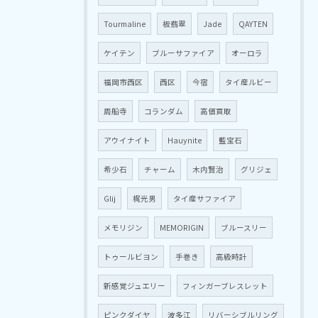
Tourmaline
板翡翠
Jade
QAYTEN
ケイテン
ブルーサファイア
オーロラ
福岡市西区
西区
今宿
タイ産ルビー
周船寺
コランダム
高価買取
アウイナイト
Hauynite
藍宝石
希少石
チャーム
木内賢治
グリジェ
Glij
梶光男
タイ産サファイア
メモリジン
MEMORIGIN
ブルースリー
トゥールビヨン
手巻き
高級時計
新感覚ジュエリー
フィンガーブレスレット
ピンクダイヤ
波多江
リバーシブルリング