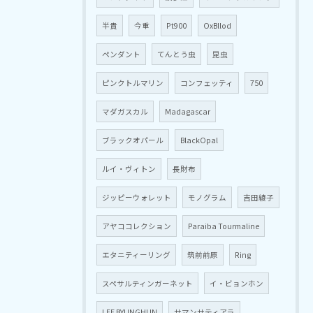
半貴
今重
Pt900
OxBllod
ペンダント
てんとう虫
昆虫
ピンクトルマリン
コンフェッティ
750
マダガスカル
Madagascar
ブラックオパール
BlackOpal
ルイ・ヴィトン
長財布
ジッピーウォレット
モノグラム
吉田綾子
アヤココレクション
Paraiba Tourmaline
エタニティーリング
筑前前原
Ring
スペサルティンガーネット
イ・ビョンホン
LEE BYUNGHUN
サマンサティアラ