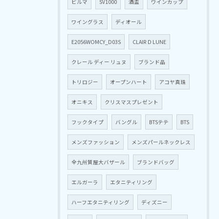
ビルマ
SV1000
酒盃
ワインカップ
ワイングラス
ディオール
E2056WOMCY_D03S
CLAIR D LUNE
クレール ディー リュヌ
ブランド品
トリロジー
オープンハート
アコヤ真珠
オニキス
クリスマスプレゼント
フックタイプ
バングル
BTSテテ
BTS
メンズファッション
メンズパールネックレス
全九州質屋大バザール
ブランドバッグ
エルガーラ
エタニティリング
ハーフエタニティリング
ディズニー