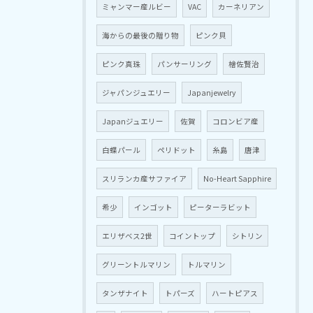
ミャンマー産ルビー
VAC
カーネリアン
海からの最後の贈り物
ピンク貝
ピンク真珠
パンサーリング
檜佐賢治
ジャパンジュエリー
Japanjewelry
Japanジュエリー
佐賀
コロンビア産
白蝶パール
ペリドット
糸島
唐津
スリランカ産サファイア
No-Heart Sapphire
希少
インゴット
ピーターラビット
エリザベス2世
コイントップ
シトリン
グリーントルマリン
トルマリン
タンザナイト
トパーズ
ハートピアス