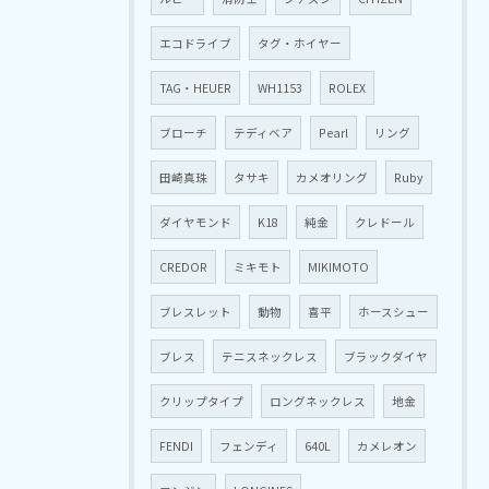
エコドライブ
タグ・ホイヤー
TAG・HEUER
WH1153
ROLEX
ブローチ
テディベア
Pearl
リング
田崎真珠
タサキ
カメオリング
Ruby
ダイヤモンド
K18
純金
クレドール
CREDOR
ミキモト
MIKIMOTO
ブレスレット
動物
喜平
ホースシュー
ブレス
テニスネックレス
ブラックダイヤ
クリップタイプ
ロングネックレス
地金
FENDI
フェンディ
640L
カメレオン