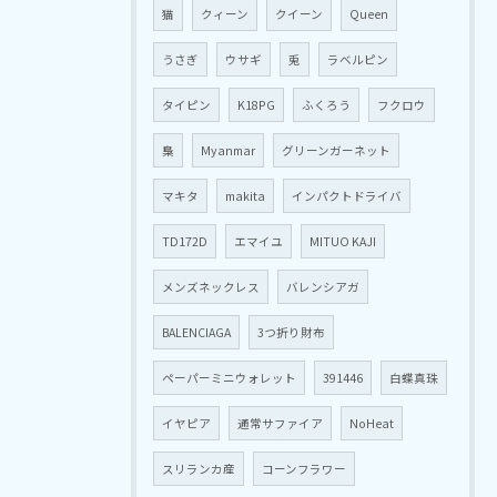
猫
クィーン
クイーン
Queen
うさぎ
ウサギ
兎
ラベルピン
タイピン
K18PG
ふくろう
フクロウ
梟
Myanmar
グリーンガーネット
マキタ
makita
インパクトドライバ
TD172D
エマイユ
MITUO KAJI
メンズネックレス
バレンシアガ
BALENCIAGA
3つ折り財布
ペーパーミニウォレット
391446
白蝶真珠
イヤピア
通常サファイア
NoHeat
スリランカ産
コーンフラワー