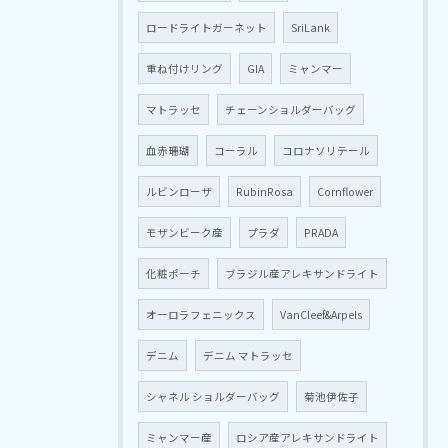
ロードライトガーネット
SriLank
重ね付けリング
GIA
ミャンマー
マトラッセ
チェーンショルダーバッグ
血赤珊瑚
コーラル
コロナソリテール
ルビンローザ
RubinRosa
Cornflower
モザンビーク産
プラダ
PRADA
化粧ポーチ
ブラジル産アレキサンドライト
オーロラフェニックス
VanCleef&Arpels
デニム
デニム マトラッセ
シャネル ショルダーバッグ
菊池伊佐子
ミャンマー産
ロシア産アレキサンドライト