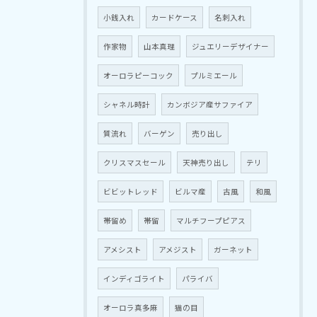
小銭入れ
カードケース
名刺入れ
作家物
山本真理
ジュエリーデザイナー
オーロラピーコック
プルミエール
シャネル時計
カンボジア産サファイア
質流れ
バーゲン
売り出し
クリスマスセール
天神売り出し
テリ
ビビットレッド
ビルマ産
古風
和風
帯留め
帯留
マルチフープピアス
アメシスト
アメジスト
ガーネット
インディゴライト
パライバ
オーロラ真多麻
猫の目