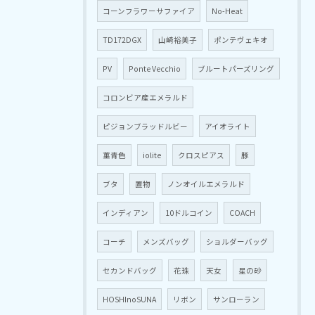
コーンフラワーサファイア
No-Heat
TD172DGX
山崎裕美子
ポンテヴェキオ
PV
Ponte Vecchio
ブルートパーズリング
コロンビア産エメラルド
ピジョンブラッドルビー
アイオライト
菫青色
iolite
クロスピアス
豚
ブタ
置物
ノンオイルエメラルド
インディアン
10ドルコイン
COACH
コーチ
メンズバッグ
ショルダーバッグ
セカンドバッグ
花珠
天女
星の砂
HOSHInoSUNA
リボン
サンローラン