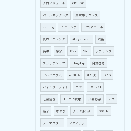
クロアジュール
CR1.220
パールネックレス
真珠ネックレス
earring
イヤリング
アコヤパール
真珠イヤリング
Akoya-pearl
銀製
純銀
急須
セル
S/el
ラブリング
フラッグシップ
Flagship
自動巻き
アルミニウム
AL38TA
オリス
ORIS
ポインターデイト
ロケ
LO1.201
七宝焼き
HERMES買取
糸島野菜
ナス
茄子
なすび
グッチ腕時計
9000M
シーマスター
アクアテラ