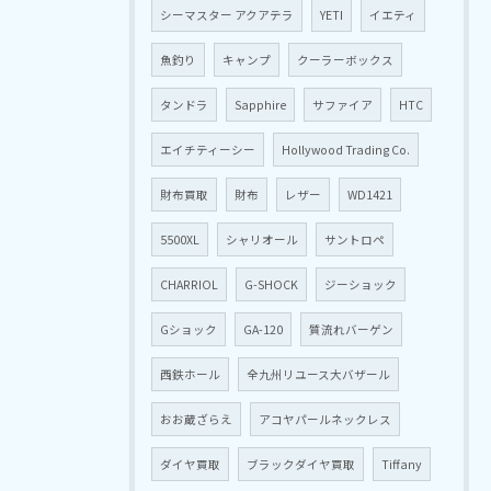
シーマスター アクアテラ
YETI
イエティ
魚釣り
キャンプ
クーラーボックス
タンドラ
Sapphire
サファイア
HTC
エイチティーシー
Hollywood Trading Co.
財布買取
財布
レザー
WD1421
5500XL
シャリオール
サントロペ
CHARRIOL
G-SHOCK
ジーショック
Gショック
GA-120
質流れバーゲン
西鉄ホール
全九州リユース大バザール
おお蔵ざらえ
アコヤパールネックレス
ダイヤ買取
ブラックダイヤ買取
Tiffany