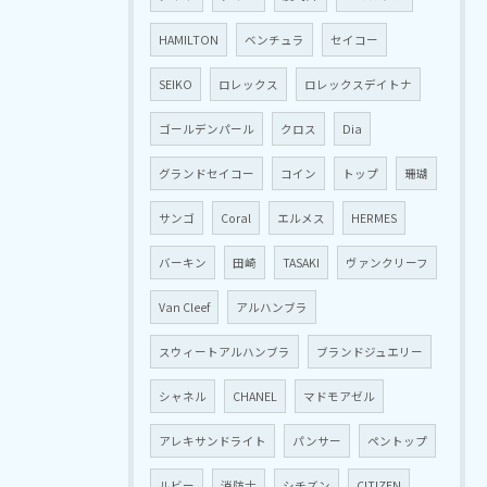
HAMILTON
ベンチュラ
セイコー
SEIKO
ロレックス
ロレックスデイトナ
ゴールデンパール
クロス
Dia
グランドセイコー
コイン
トップ
珊瑚
サンゴ
Coral
エルメス
HERMES
バーキン
田崎
TASAKI
ヴァンクリーフ
Van Cleef
アルハンブラ
スウィートアルハンブラ
ブランドジュエリー
シャネル
CHANEL
マドモアゼル
アレキサンドライト
パンサー
ペントップ
ルビー
消防士
シチズン
CITIZEN