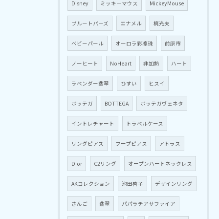
Disney
ミッキーマウス
MickeyMouse
ブルートパーズ
エナメル
梶光夫
ベビーパール
オーロラ彩凛珠
前原市
ノーヒート
NoHeart
非加熱
ハート
ラベンダー翡翠
ひすい
ヒスイ
ボッテガ
BOTTEGA
ボッテガヴェネタ
イントレチャート
トラベルケース
リングピアス
フープピアス
アトラス
Dior
C2リング
オープンハートネックレス
AKコレクション
池田啓子
デザインリング
さんご
翡翠
パパラチアサファイア