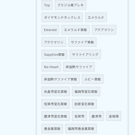
Top
ブラジル産アレキ
ダイヤモンドネックレス
エメラルド
Emerald
エメラルド買取
アクアマリン
アクワマリン
サファイア買取
Sapphire買取
サファイアリング
No-Heart
非加熱サファイア
非加熱サファイア買取
ルビー買取
糸島市宝石買取
福岡市宝石買取
佐賀市宝石買取
前原宝石買取
唐津市宝石買取
佐賀市
唐津市
金相場
貴金属買取
福岡市貴金属買取