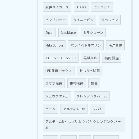
阪神タイガース
Tigers
ピンバッチ
ピンブローチ
タイニーピン
ラペルピン
Opal
Necklace
ミラショーン
Mila Schon
パライバトルマリン
南洋真珠
231.15.30.61.55.001
黒蝶真珠
福岡 質屋
LED除菌ボックス
おもちゃ除菌
スマホ除菌
携帯除菌
家電
シュウウエムラ
クレンジングバーム
バーム
アルティム8∞
ツバキ
アルティム8∞ スブリム ツバキ クレンジング バー
ム