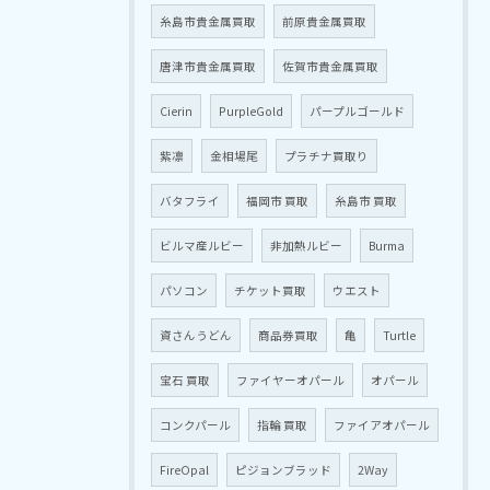
糸島市貴金属買取
前原貴金属買取
唐津市貴金属買取
佐賀市貴金属買取
Cierin
PurpleGold
パープルゴールド
紫凛
金相場尾
プラチナ買取り
バタフライ
福岡市 買取
糸島市 買取
ビルマ産ルビー
非加熱ルビー
Burma
パソコン
チケット買取
ウエスト
資さんうどん
商品券買取
亀
Turtle
宝石 買取
ファイヤーオパール
オパール
コンクパール
指輪 買取
ファイアオパール
FireOpal
ピジョンブラッド
2Way